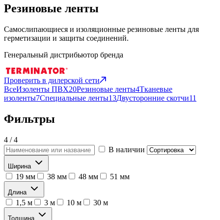
Резиновые ленты
Самослипающиеся и изоляционные резиновые ленты для
герметизации и защиты соединений.
Генеральный дистрибьютор бренда
Проверить в дилерской сети
Все
Изоленты ПВХ
20
Резиновые ленты
4
Тканевые
изоленты
7
Специальные ленты
13
Двусторонние скотчи
11
Фильтры
4 / 4
В наличии
Ширина
19 мм
38 мм
48 мм
51 мм
Длина
1,5 м
3 м
10 м
30 м
Толщина