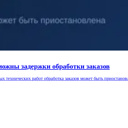
можны задержки обработки заказов
вых технических работ обработка заказов может быть приостанов