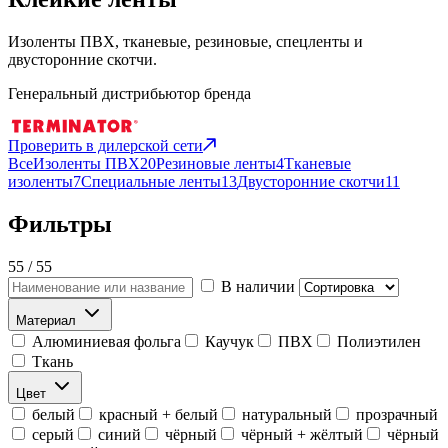
Изоленты ПВХ, тканевые, резиновые, спецленты и
двусторонние скотчи.
Генеральный дистрибьютор бренда
Проверить в дилерской сети
Все
Изоленты ПВХ
20
Резиновые ленты
4
Тканевые
изоленты
7
Специальные ленты
13
Двусторонние скотчи
11
Фильтры
55 / 55
В наличии
Материал
Алюминиевая фольга
Каучук
ПВХ
Полиэтилен
Ткань
Цвет
белый
красный + белый
натуральный
прозрачный
серый
синий
чёрный
чёрный + жёлтый
чёрный