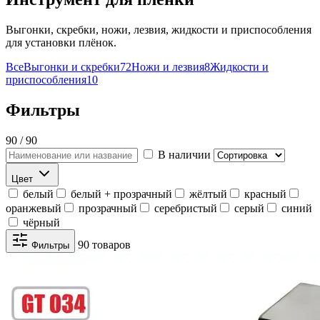
Выгонки, скребки, ножи, лезвия, жидкости и приспособления
для установки плёнок.
Все
Выгонки и скребки
72
Ножи и лезвия
8
Жидкости и
приспособления
10
Фильтры
90 / 90
В наличии
Цвет
белый
белый + прозрачный
жёлтый
красный
оранжевый
прозрачный
серебристый
серый
синий
чёрный
90 товаров
Фильтры