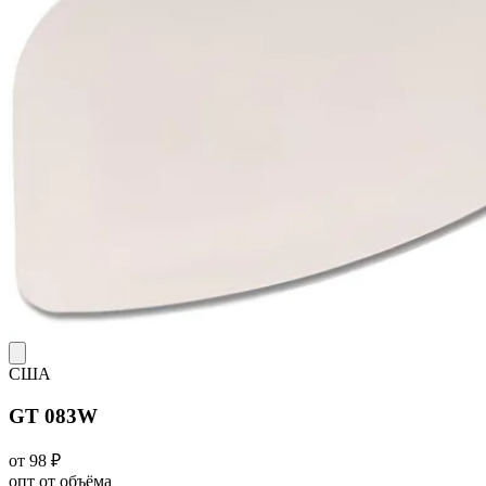
США
GT 083W
от 98 ₽
опт от объёма