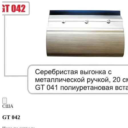
США
GT 042