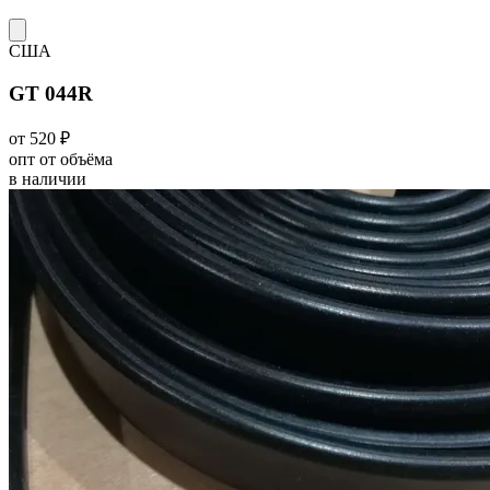
США
GT 044R
от 520 ₽
опт от объёма
в наличии