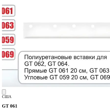
США
GT 061