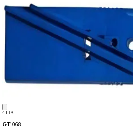
США
GT 068