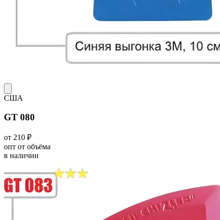
США
GT 080
от 210 ₽
опт от объёма
в наличии