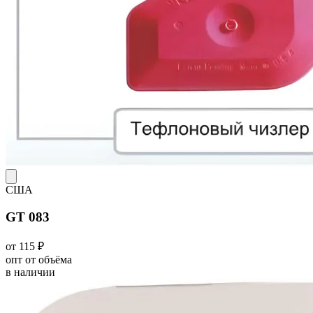
США
GT 083
от 115 ₽
опт от объёма
в наличии