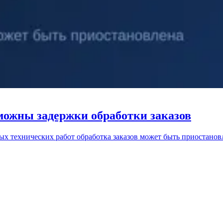
можны задержки обработки заказов
вых технических работ обработка заказов может быть приостанов