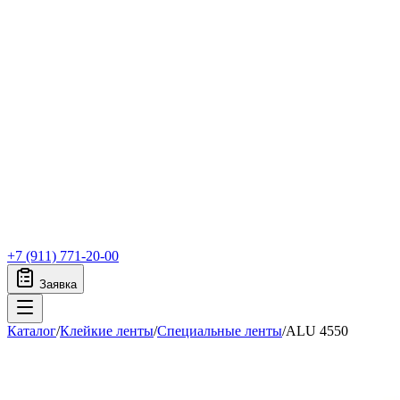
+7 (911) 771-20-00
Заявка
Каталог
/
Клейкие ленты
/
Специальные ленты
/
ALU 4550