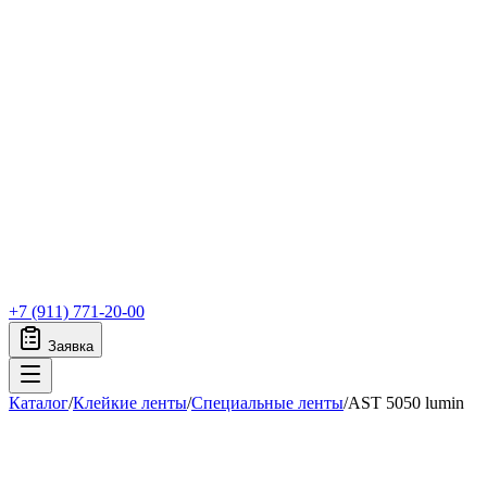
+7 (911) 771-20-00
Заявка
Каталог
/
Клейкие ленты
/
Специальные ленты
/
AST 5050 lumin