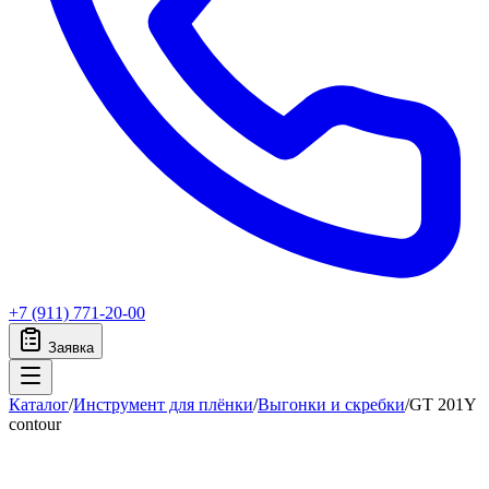
+7 (911) 771-20-00
Заявка
Каталог
/
Инструмент для плёнки
/
Выгонки и скребки
/
GT 201Y
contour