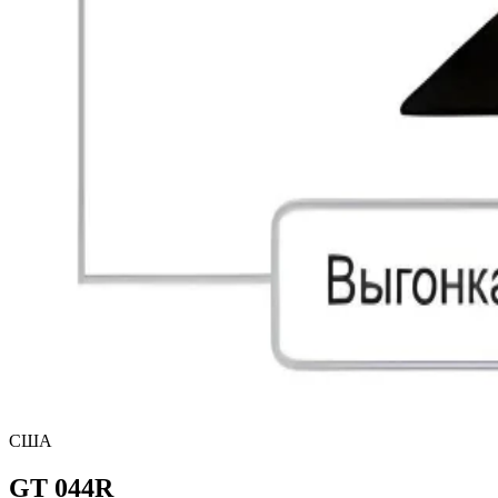
США
GT 044R