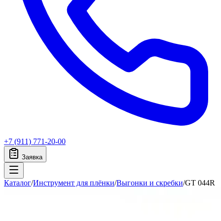
+7 (911) 771-20-00
Заявка
Каталог
/
Инструмент для плёнки
/
Выгонки и скребки
/
GT 044R