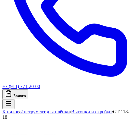
+7 (911) 771-20-00
Заявка
Каталог
/
Инструмент для плёнки
/
Выгонки и скребки
/
GT 118-
18