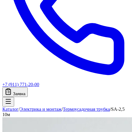
+7 (911) 771-20-00
Заявка
Каталог
/
Электрика и монтаж
/
Термоусадочная трубка
/
SA-2,5
10м