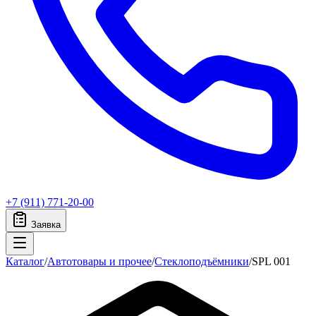
+7 (911) 771-20-00
Заявка
Каталог
/
Автотовары и прочее
/
Стеклоподъёмники
/
SPL 001