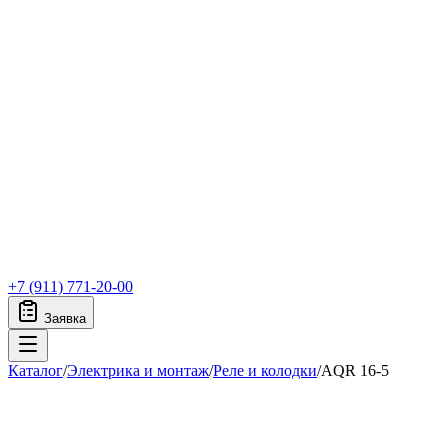
+7 (911) 771-20-00
Заявка
Каталог
/
Электрика и монтаж
/
Реле и колодки
/
AQR 16-5