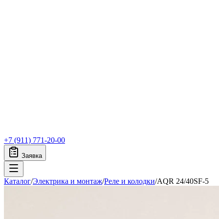
+7 (911) 771-20-00
Заявка
Каталог
/
Электрика и монтаж
/
Реле и колодки
/
AQR 24/40SF-5