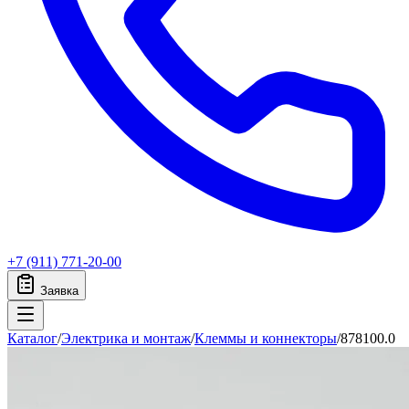
+7 (911) 771-20-00
Заявка
Каталог
/
Электрика и монтаж
/
Клеммы и коннекторы
/
878100.0