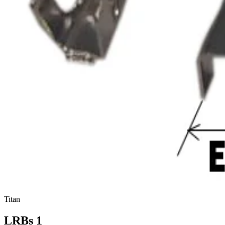
Titan
LRBs 1