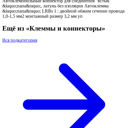
Автоклемобильный коннектор для соединения "встык"
&laquo;папа&raquo;, латунь без изоляции Автоклемма
&laquo;папа&raquo; LRBs 1 : двойной обжим сечение провода
1,0-1,5 мм2 монтажный размер 3,2 мм уп
Ещё из «Клеммы и коннекторы»
Вся подкатегория