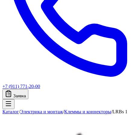
+7 (911) 771-20-00
Заявка
Каталог
/
Электрика и монтаж
/
Клеммы и коннекторы
/
LRBs 1