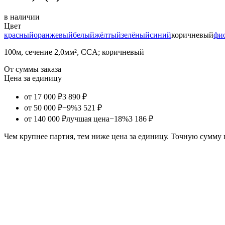
в наличии
Цвет
красный
оранжевый
белый
жёлтый
зелёный
синий
коричневый
фи
100м, сечение 2,0мм², CCA; коричневый
От суммы заказа
Цена за единицу
от 17 000 ₽
3 890 ₽
от 50 000 ₽
−9%
3 521 ₽
от 140 000 ₽
лучшая цена
−18%
3 186 ₽
Чем крупнее партия, тем ниже цена за единицу. Точную сумму