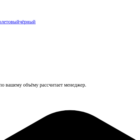
олетовый
чёрный
 по вашему объёму рассчитает менеджер.