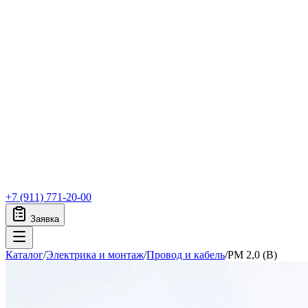
+7 (911) 771-20-00
Заявка
Каталог
/
Электрика и монтаж
/
Провод и кабель
/
PM 2,0 (B)