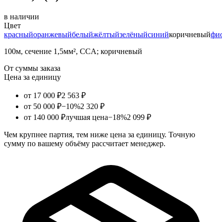
в наличии
Цвет
красный
оранжевый
белый
жёлтый
зелёный
синий
коричневый
фи
100м, сечение 1,5мм², CCA; коричневый
От суммы заказа
Цена за единицу
от 17 000 ₽
2 563 ₽
от 50 000 ₽
−10%
2 320 ₽
от 140 000 ₽
лучшая цена
−18%
2 099 ₽
Чем крупнее партия, тем ниже цена за единицу. Точную
сумму по вашему объёму рассчитает менеджер.