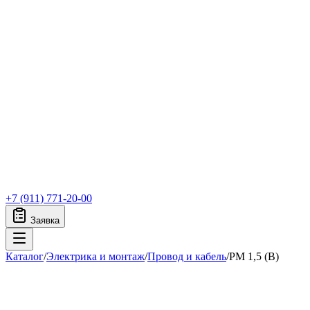
+7 (911) 771-20-00
Заявка
Каталог
/
Электрика и монтаж
/
Провод и кабель
/
PM 1,5 (B)