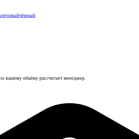
олетовый
чёрный
 по вашему объёму рассчитает менеджер.