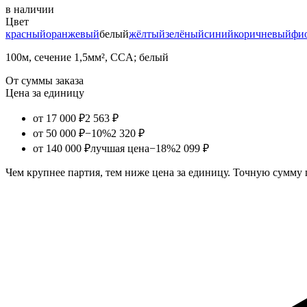
в наличии
Цвет
красный
оранжевый
белый
жёлтый
зелёный
синий
коричневый
фи
100м, сечение 1,5мм², CCA; белый
От суммы заказа
Цена за единицу
от 17 000 ₽
2 563 ₽
от 50 000 ₽
−10%
2 320 ₽
от 140 000 ₽
лучшая цена
−18%
2 099 ₽
Чем крупнее партия, тем ниже цена за единицу. Точную сумму