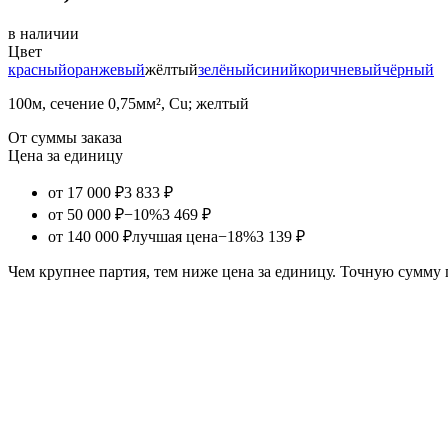
в наличии
Цвет
красный
оранжевый
жёлтый
зелёный
синий
коричневый
чёрный
100м, сечение 0,75мм², Cu; желтый
От суммы заказа
Цена за единицу
от 17 000 ₽
3 833 ₽
от 50 000 ₽
−10%
3 469 ₽
от 140 000 ₽
лучшая цена
−18%
3 139 ₽
Чем крупнее партия, тем ниже цена за единицу. Точную сумму