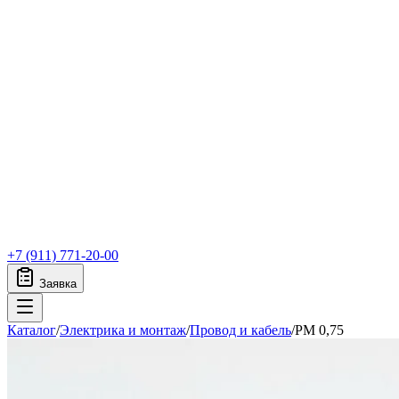
+7 (911) 771-20-00
Заявка
Каталог
/
Электрика и монтаж
/
Провод и кабель
/
PM 0,75