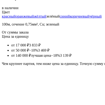
в наличии
Цвет
красный
оранжевый
жёлтый
зелёный
синий
коричневый
чёрный
100м, сечение 0,75мм², Cu; зеленый
От суммы заказа
Цена за единицу
от 17 000 ₽
3 833 ₽
от 50 000 ₽
−10%
3 469 ₽
от 140 000 ₽
лучшая цена
−18%
3 139 ₽
Чем крупнее партия, тем ниже цена за единицу. Точную сумму