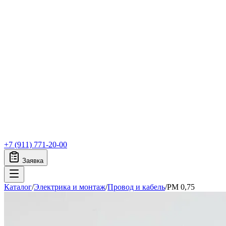
+7 (911) 771-20-00
Заявка
Каталог
/
Электрика и монтаж
/
Провод и кабель
/
PM 0,75