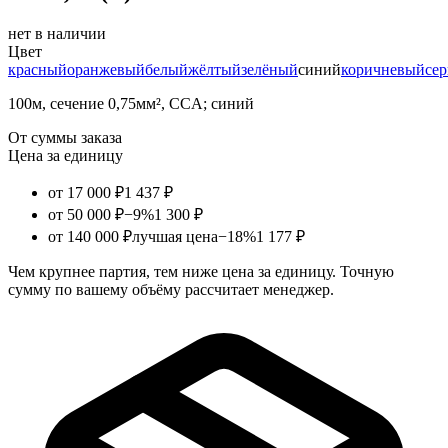
нет в наличии
Цвет
красный
оранжевый
белый
жёлтый
зелёный
синий
коричневый
се
100м, сечение 0,75мм², CCA; синий
От суммы заказа
Цена за единицу
от 17 000 ₽
1 437 ₽
от 50 000 ₽
−9%
1 300 ₽
от 140 000 ₽
лучшая цена
−18%
1 177 ₽
Чем крупнее партия, тем ниже цена за единицу. Точную
сумму по вашему объёму рассчитает менеджер.