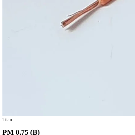
Titan
PM 0,75 (B)