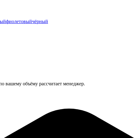
рый
фиолетовый
чёрный
 по вашему объёму рассчитает менеджер.