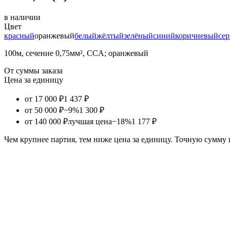
в наличии
Цвет
красный
оранжевый
белый
жёлтый
зелёный
синий
коричневый
се
100м, сечение 0,75мм², CCA; оранжевый
От суммы заказа
Цена за единицу
от 17 000 ₽
1 437 ₽
от 50 000 ₽
−9%
1 300 ₽
от 140 000 ₽
лучшая цена
−18%
1 177 ₽
Чем крупнее партия, тем ниже цена за единицу. Точную сумму