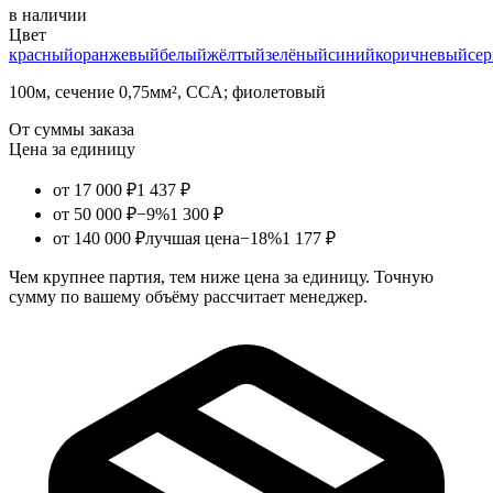
в наличии
Цвет
красный
оранжевый
белый
жёлтый
зелёный
синий
коричневый
се
100м, сечение 0,75мм², CCA; фиолетовый
От суммы заказа
Цена за единицу
от 17 000 ₽
1 437 ₽
от 50 000 ₽
−9%
1 300 ₽
от 140 000 ₽
лучшая цена
−18%
1 177 ₽
Чем крупнее партия, тем ниже цена за единицу. Точную
сумму по вашему объёму рассчитает менеджер.