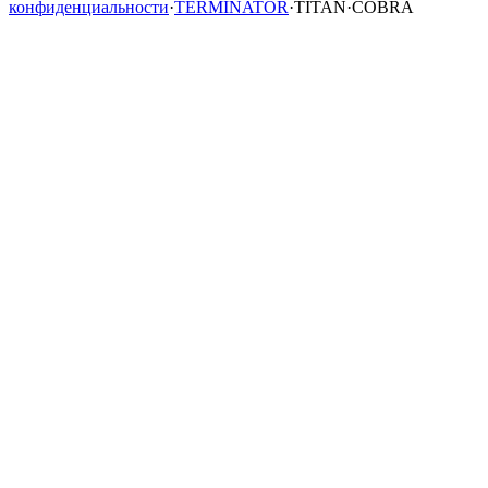
конфиденциальности
·
TERMINATOR
·
TITAN
·
COBRA