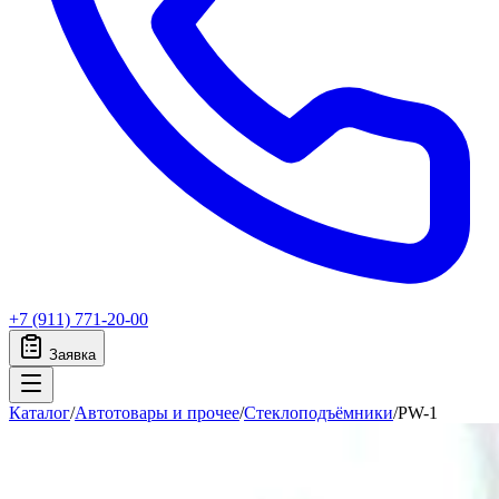
+7 (911) 771-20-00
Заявка
Каталог
/
Автотовары и прочее
/
Стеклоподъёмники
/
PW-1