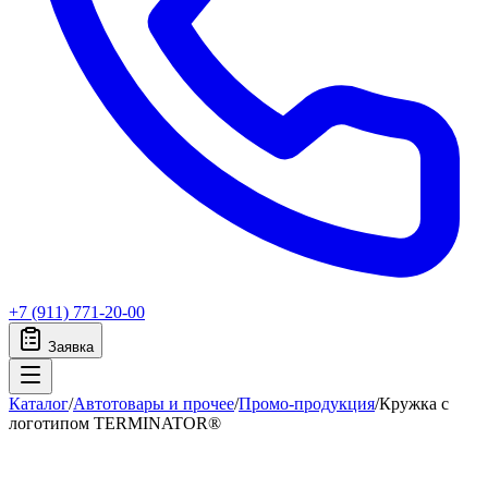
+7 (911) 771-20-00
Заявка
Каталог
/
Автотовары и прочее
/
Промо-продукция
/
Кружка с
логотипом TERMINATOR®