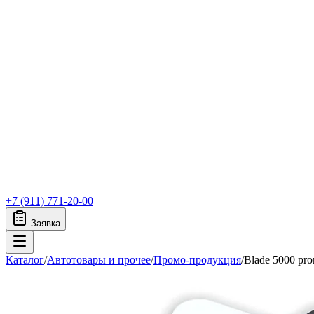
+7 (911) 771-20-00
Заявка
Каталог
/
Автотовары и прочее
/
Промо-продукция
/
Blade 5000 pr