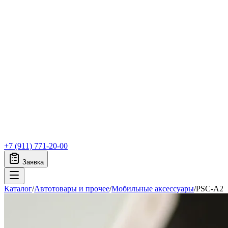
+7 (911) 771-20-00
Заявка
Каталог
/
Автотовары и прочее
/
Мобильные аксессуары
/
PSC-A2