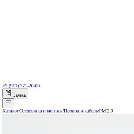
+7 (911) 771-20-00
Заявка
Каталог
/
Электрика и монтаж
/
Провод и кабель
/
PM 2,0