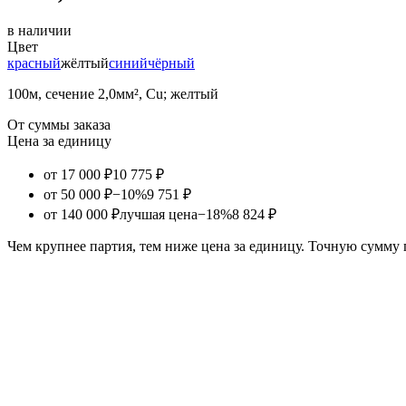
в наличии
Цвет
красный
жёлтый
синий
чёрный
100м, сечение 2,0мм², Cu; желтый
От суммы заказа
Цена за единицу
от 17 000 ₽
10 775 ₽
от 50 000 ₽
−10%
9 751 ₽
от 140 000 ₽
лучшая цена
−18%
8 824 ₽
Чем крупнее партия, тем ниже цена за единицу. Точную сумму