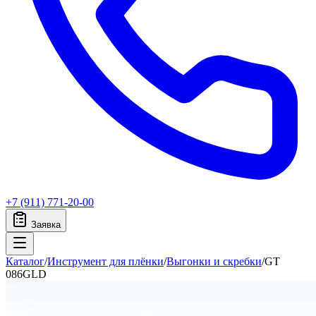
+7 (911) 771-20-00
Заявка
Каталог
/
Инструмент для плёнки
/
Выгонки и скребки
/
GT
086GLD