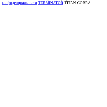
конфиденциальности
·
TERMINATOR
·
TITAN
·
COBRA