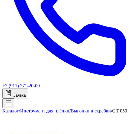
+7 (911) 771-20-00
Заявка
Каталог
/
Инструмент для плёнки
/
Выгонки и скребки
/
GT 050