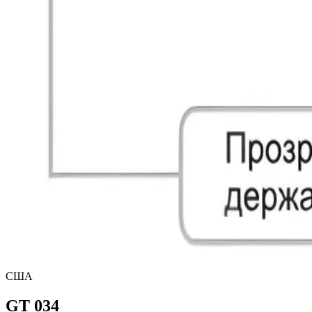
США
GT 034