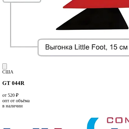
США
GT 044R
от 520 ₽
опт от объёма
в наличии