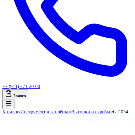
+7 (911) 771-20-00
Заявка
Каталог
/
Инструмент для плёнки
/
Выгонки и скребки
/
GT 034