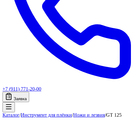
+7 (911) 771-20-00
Заявка
Каталог
/
Инструмент для плёнки
/
Ножи и лезвия
/
GT 125