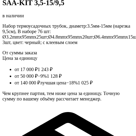
SAA-KIT 3,5-15/9,5
в наличии
Набор термоусадочных трубок, диаметр:3.5мм-15мм (нарезка
9,5см), В наборе 76 шт:
Ø3.2mmx95mmx25шт;Ø4.8mmx95mmx20шт;Ø6.4mmx95mmx15ш
3шт, цвет: черный; с клеевым слоем
От суммы заказа
Цена за единицу
от 17 000 ₽
1 243 ₽
от 50 000 ₽
−9%
1 128 ₽
от 140 000 ₽
лучшая цена
−18%
1 025 ₽
Чем крупнее партия, тем ниже цена за единицу. Точную
сумму по вашему объёму рассчитает менеджер.