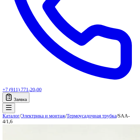
+7 (911) 771-20-00
Заявка
Каталог
/
Электрика и монтаж
/
Термоусадочная трубка
/
SAA-
4/1,6