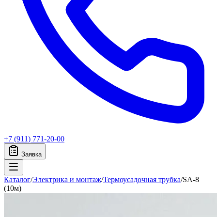
+7 (911) 771-20-00
Заявка
Каталог
/
Электрика и монтаж
/
Термоусадочная трубка
/
SA-8
(10м)