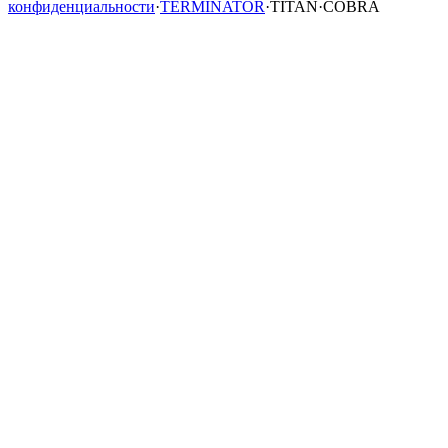
конфиденциальности
·
TERMINATOR
·
TITAN
·
COBRA