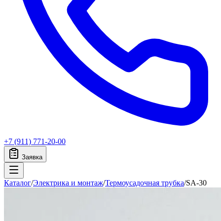
+7 (911) 771-20-00
Заявка
Каталог
/
Электрика и монтаж
/
Термоусадочная трубка
/
SA-30