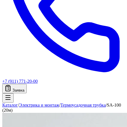
+7 (911) 771-20-00
Заявка
Каталог
/
Электрика и монтаж
/
Термоусадочная трубка
/
SA-100
(20м)