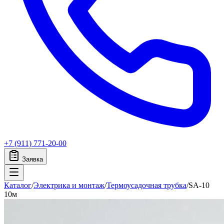
+7 (911) 771-20-00
Заявка
Каталог
/
Электрика и монтаж
/
Термоусадочная трубка
/
SA-10
10м