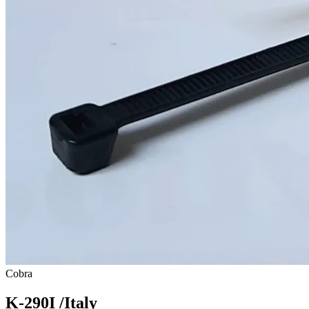
Cobra
K-290I /Italy