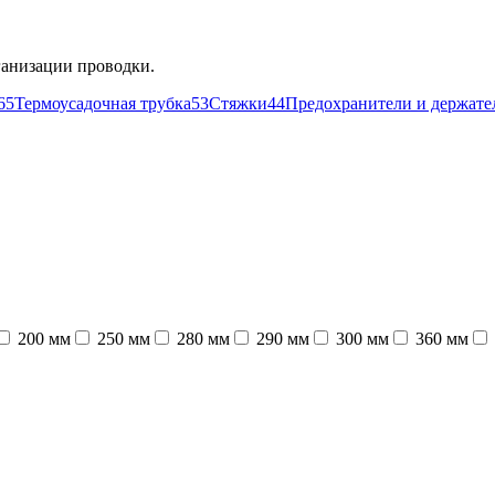
ганизации проводки.
65
Термоусадочная трубка
53
Стяжки
44
Предохранители и держате
200 мм
250 мм
280 мм
290 мм
300 мм
360 мм