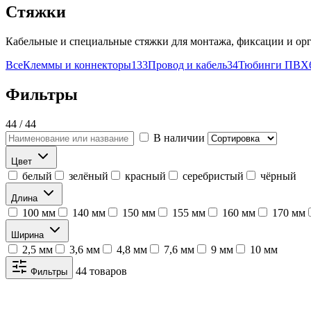
Стяжки
Кабельные и специальные стяжки для монтажа, фиксации и ор
Все
Клеммы и коннекторы
133
Провод и кабель
34
Тюбинги ПВХ
Фильтры
44 / 44
В наличии
Цвет
белый
зелёный
красный
серебристый
чёрный
Длина
100 мм
140 мм
150 мм
155 мм
160 мм
170 мм
Ширина
2,5 мм
3,6 мм
4,8 мм
7,6 мм
9 мм
10 мм
44 товаров
Фильтры