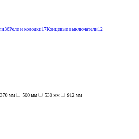
ли
36
Реле и колодки
17
Концевые выключатели
12
370 мм
500 мм
530 мм
912 мм