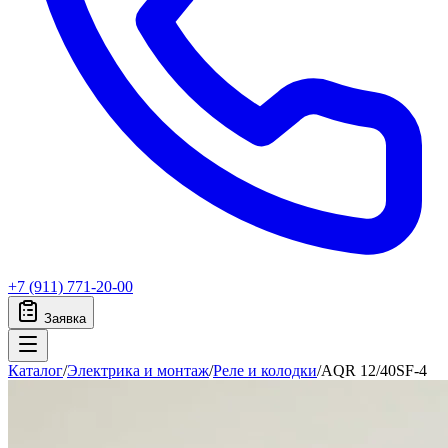
+7 (911) 771-20-00
Заявка
Каталог
/
Электрика и монтаж
/
Реле и колодки
/
AQR 12/40SF-4