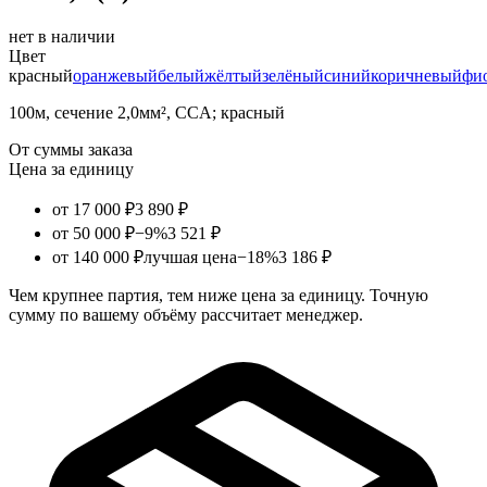
нет в наличии
Цвет
красный
оранжевый
белый
жёлтый
зелёный
синий
коричневый
фи
100м, сечение 2,0мм², CCA; красный
От суммы заказа
Цена за единицу
от 17 000 ₽
3 890 ₽
от 50 000 ₽
−9%
3 521 ₽
от 140 000 ₽
лучшая цена
−18%
3 186 ₽
Чем крупнее партия, тем ниже цена за единицу. Точную
сумму по вашему объёму рассчитает менеджер.