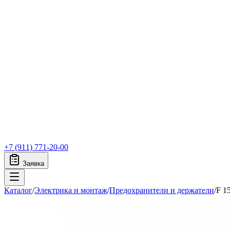
+7 (911) 771-20-00
Заявка
Каталог
/
Электрика и монтаж
/
Предохранители и держатели
/
F 1