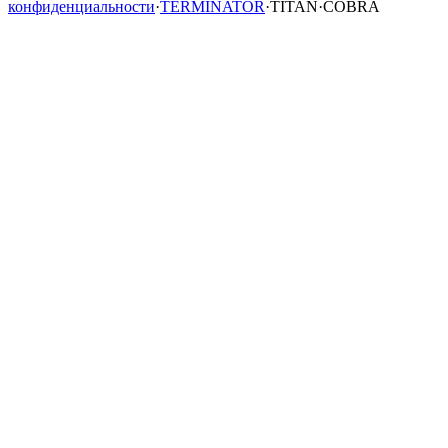
конфиденциальности
·
TERMINATOR
·
TITAN
·
COBRA