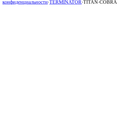
конфиденциальности
·
TERMINATOR
·
TITAN
·
COBRA