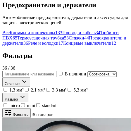
Предохранители и держатели
Автомобильные предохранители, держатели и аксессуары для
защиты электрических цепей.
Все
Клеммы и коннекторы
133
Провод и кабель
34
Тюбинги
ПВХ
65
Термоусадочная трубка
53
Стяжки
44
Предохранители и
держатели
36
Реле и колодки
17
Концевые выключатели
12
Фильтры
36 / 36
В наличии
Сечение
1,3 мм²
2,1 мм²
3,3 мм²
5,3 мм²
Размер
micro
mini
standart
36 товаров
Фильтры