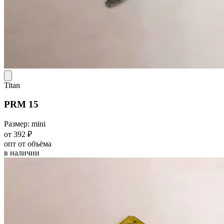
Titan
PRM 15
Размер: mini
от 392 ₽
опт от объёма
в наличии