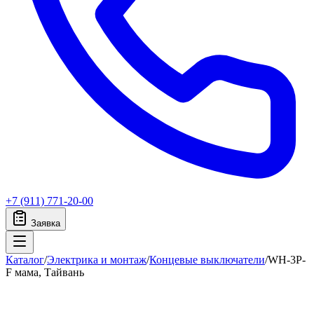
+7 (911) 771-20-00
Заявка
Каталог
/
Электрика и монтаж
/
Концевые выключатели
/
WH-3P-
F мама, Тайвань