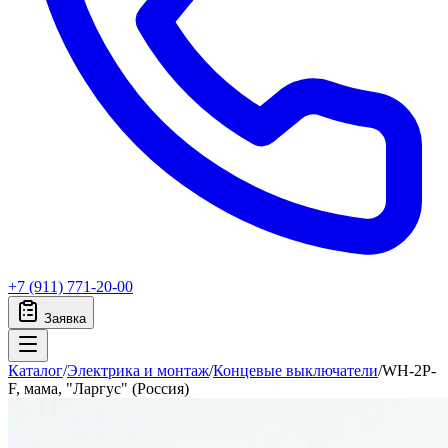
+7 (911) 771-20-00
Заявка
Каталог
/
Электрика и монтаж
/
Концевые выключатели
/
WH-2P-
F, мама, "Ларгус" (Россия)